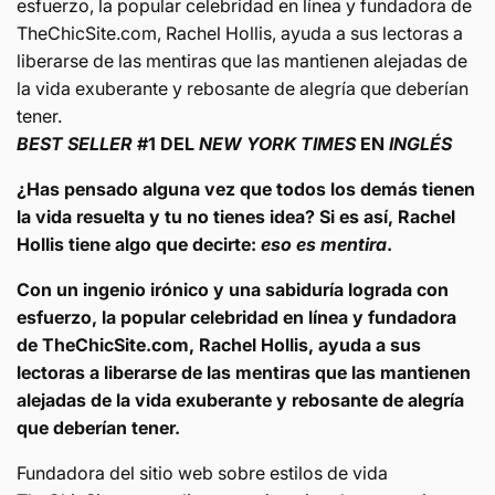
esfuerzo, la popular celebridad en línea y fundadora de
te
que
TheChicSite.com, Rachel Hollis, ayuda a sus lectoras a
conviertas
te
liberarse de las mentiras que las mantienen alejadas de
en
conviertas
quien
la vida exuberante y rebosante de alegría que deberían
en
deberias
quien
tener.
ser
deberias
BEST SELLER
#1 DEL
NEW YORK TIMES
EN
INGL
É
S
(Spanish
ser
Edition)
(Spanish
¿Has pensado alguna vez que todos los demás tienen
Edition)
la vida resuelta y tu no tienes idea? Si es así, Rachel
Hollis tiene algo que decirte:
eso es mentira
.
Con un ingenio irónico y una sabiduría lograda con
esfuerzo, la popular celebridad en línea y fundadora
de TheChicSite.com, Rachel Hollis, ayuda a sus
lectoras a liberarse de las mentiras que las mantienen
alejadas de la vida exuberante y rebosante de alegría
que deberían tener.
Fundadora del sitio web sobre estilos de vida