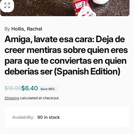
By
Hollis, Rachel
Amiga, lavate esa cara: Deja de
creer mentiras sobre quien eres
para que te conviertas en quien
deberias ser (Spanish Edition)
Regular
Sale
$6.40
$19.99
Save 68%
price
price
Shipping
calculated at checkout.
Availability:
90 in stock