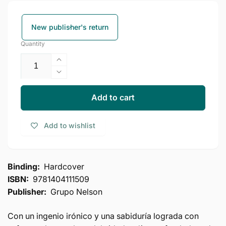
New publisher's return
Quantity
Increase
quantity
Decrease
for
quantity
Amiga,
for
Add to cart
lavate
Amiga,
esa
lavate
Add to wishlist
cara:
esa
Deja
cara:
de
Deja
creer
de
Binding:
Hardcover
mentiras
creer
ISBN:
9781404111509
sobre
mentiras
quien
Publisher:
Grupo Nelson
sobre
eres
quien
para
eres
Con un ingenio irónico y una sabiduría lograda con
que
para