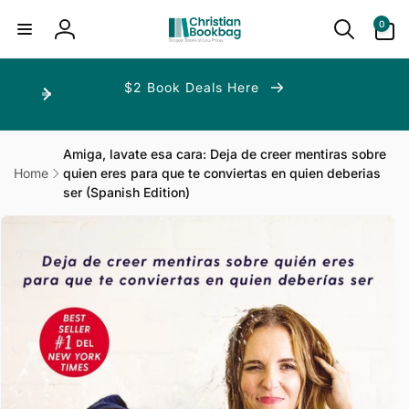
ip to
ntent
0
0
items
Log
in
$2 Book Deals Here
Amiga, lavate esa cara: Deja de creer mentiras sobre
Home
quien eres para que te conviertas en quien deberias
ser (Spanish Edition)
p to
duct
ormation